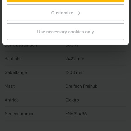
Baujahr
2020
Customize
Hubhöhe
5500 mm
Tragkraft
2000 kg
Use necessary cookies only
Betriebsstunden
3689 h
Bauhöhe
2422 mm
Gabellänge
1200 mm
Mast
Dreifach Freihub
Antrieb
Elektro
Seriennummer
FN632436