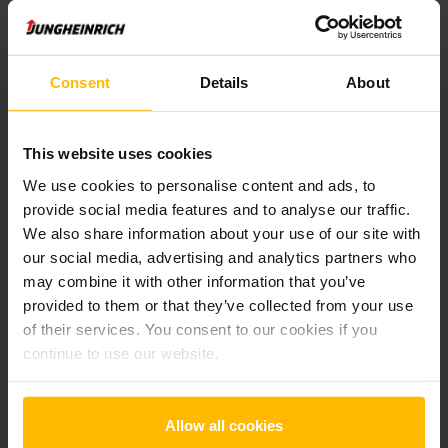
* Ein Kaufvertrag kommt erst nach dem Erhalt einer Auftragsbestätigung
durch die Jungheinrich AG zustande.
Consent
Details
About
Produktinformationen
This website uses cookies
Der folgende Abschnitt bietet eine umfassende
We use cookies to personalise content and ads, to
Zusammenfassung der technischen Spezifikationen und
provide social media features and to analyse our traffic.
Ausstattungen des Fahrzeugs.
We also share information about your use of our site with
our social media, advertising and analytics partners who
Technische Daten
may combine it with other information that you’ve
provided to them or that they’ve collected from your use
Batterie
Lithium Ionen, 48 V / 390 Ah
of their services. You consent to our cookies if you
continue to use our website.
Ladegerät
Ja, 48 V / 200 A
Batterie Baujahr
2026
Allow all cookies