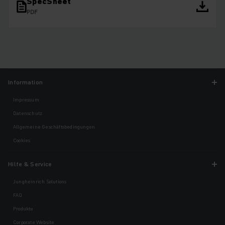
SpecSheet
PDF
Information
Impressum
Datenschutz
Allgemeine Geschäftsbedingungen
Cookies
Hilfe & Service
Jungheinrich Solutions
FAQ
Produkte
Corporate Website