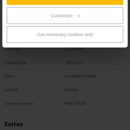
Hubhöhe
4400 mm
Customize
Tragkraft
2000 kg
Use necessary cookies only
Betriebsstunden
3623 h
Bauhöhe
2040 mm
Gabellänge
1150 mm
Mast
Dreifach Freihub
Antrieb
Elektro
Seriennummer
FN659669
Extras