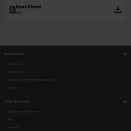
SpecSheet
PDF
Information
Impressum
Datenschutz
Allgemeine Geschäftsbedingungen
Cookies
Hilfe & Service
Jungheinrich Solutions
FAQ
Produkte