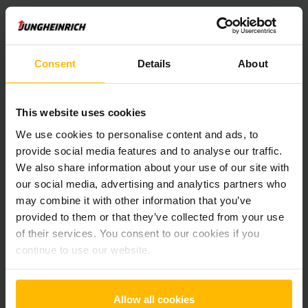
Produktinformationen
Consent
Details
About
Der folgende Abschnitt bietet eine umfassende
Zusammenfassung der technischen Spezifikationen und
This website uses cookies
Ausstattungen des Fahrzeugs.
We use cookies to personalise content and ads, to
provide social media features and to analyse our traffic.
Technische Daten
We also share information about your use of our site with
our social media, advertising and analytics partners who
Batterie
Lithium Ionen, 51 V / 390 Ah
may combine it with other information that you’ve
provided to them or that they’ve collected from your use
Ladegerät
Ja, 48 V / 150 A
of their services. You consent to our cookies if you
continue to use our website.
Batterie Baujahr
2021
Baujahr
2021
Allow all cookies