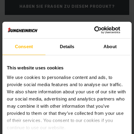
HABEN SIE FRAGEN ZU DIESEM PRODUKT?
* Ein Kaufvertrag kommt erst nach dem Erhalt einer Auftragsbestätigung
durch die Jungheinrich AG zustande.
Consent
Details
About
Produktinformationen
This website uses cookies
Der folgende Abschnitt bietet eine umfassende
Zusammenfassung der technischen Spezifikationen und
We use cookies to personalise content and ads, to
Ausstattungen des Fahrzeugs.
provide social media features and to analyse our traffic.
We also share information about your use of our site with
our social media, advertising and analytics partners who
Technische Daten
may combine it with other information that you’ve
provided to them or that they’ve collected from your use
Batterie
Bleisäure, 24 V / 150 Ah
of their services. You consent to our cookies if you
continue to use our website.
Ladegerät
Ja, V / A