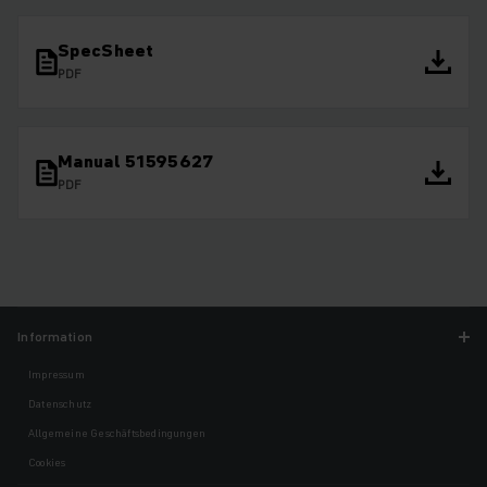
SpecSheet
PDF
Manual 51595627
PDF
Information
Impressum
Datenschutz
Allgemeine Geschäftsbedingungen
Cookies