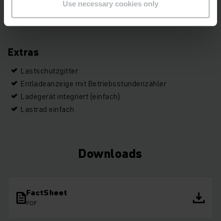
Use necessary cookies only
Seriennummer
98474053
Extras
Lastschutzgitter
Entladeanzeige mit Betriebsstundenzähler
Ladegerät integriert (einfach)
Lastrad einfach
Downloads
FactSheet
PDF