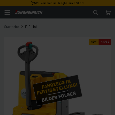
Willkommen im Jungheinrich Shop!
Startseite
EJE 116i
NEW
% SALE
FAHRZEUG IN
FERTIGSTELLUNG!
BILDER FOLGEN