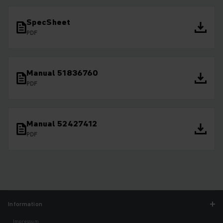
SpecSheet
PDF
Manual 51836760
PDF
Manual 52427412
PDF
Information
Impressum