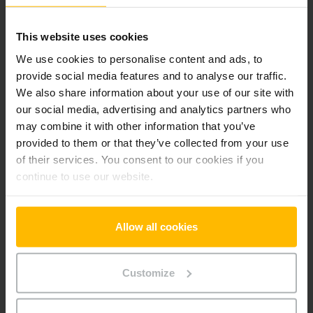
EJE 116i
This website uses cookies
We use cookies to personalise content and ads, to
Technische Daten
provide social media features and to analyse our traffic.
We also share information about your use of our site with
Batterie
Lithium Ionen, 25 V / 100 Ah
our social media, advertising and analytics partners who
may combine it with other information that you’ve
Batterie Baujahr
2025
provided to them or that they’ve collected from your use
of their services. You consent to our cookies if you
Baujahr
2025
continue to use our website.
Hubhöhe
122 mm
Allow all cookies
Tragkraft
1600 kg
Gabellänge
1150 mm
Customize
Antrieb
Elektro