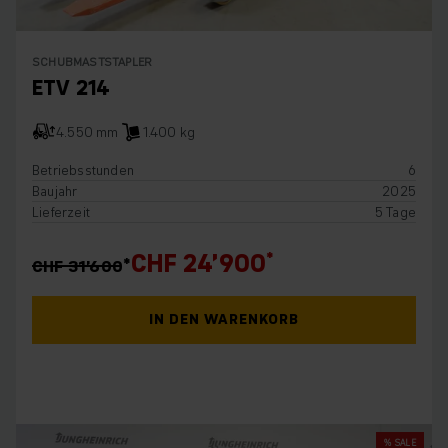
SCHUBMASTSTAPLER
ETV 214
4.550 mm
1.400 kg
Betriebsstunden
6
Baujahr
2025
Lieferzeit
5 Tage
CHF 24’900
CHF 31’600
IN DEN WARENKORB
% SALE