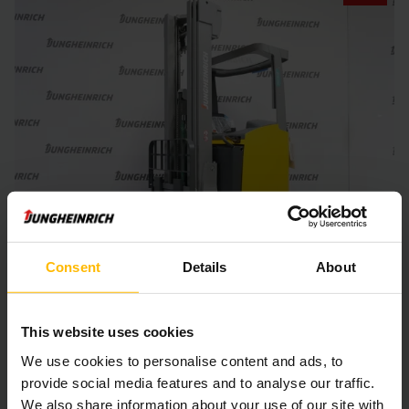
Consent
Details
About
SCHUBMASTSTAPLER
This website uses cookies
ETV 214
We use cookies to personalise content and ads, to
provide social media features and to analyse our traffic.
6.200 mm
1.400 kg
We also share information about your use of our site with