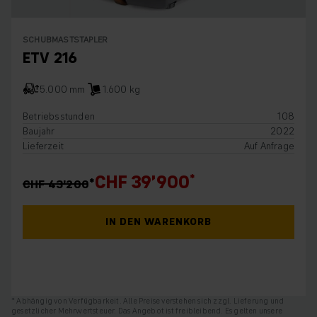
SCHUBMASTSTAPLER
ETV 216
5.000 mm
1.600 kg
Betriebsstunden
108
Baujahr
2022
Lieferzeit
Auf Anfrage
CHF 39’900
CHF 43’200
IN DEN WARENKORB
* Abhängig von Verfügbarkeit. Alle Preise verstehen sich zzgl. Lieferung und
gesetzlicher Mehrwertsteuer. Das Angebot ist freibleibend. Es gelten unsere