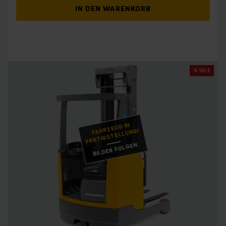
IN DEN WARENKORB
% SALE
FAHRZEUG IN
FERTIGSTELLUNG!
BILDER FOLGEN