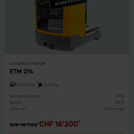
BILDER FOLGEN
SCHUBMASTSTAPLER
ETM 214
5.300 mm
1.400 kg
Betriebsstunden
4551
Baujahr
2017
Lieferzeit
Auf Anfrage
CHF 16’200
CHF 18’700