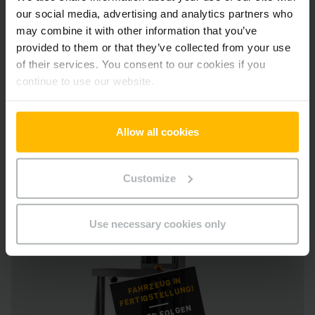
Betriebsstunden
6868
our social media, advertising and analytics partners who
Baujahr
2021
may combine it with other information that you’ve
Lieferzeit
5 Tage
provided to them or that they’ve collected from your use
of their services. You consent to our cookies if you
CHF 27’900
CHF 29’200
continue to use our website.
IN DEN WARENKORB
Allow all cookies
Customize
% SALE
Use necessary cookies only
FAHRZEUG IN
FERTIGSTELLUNG!
BILDER FOLGEN